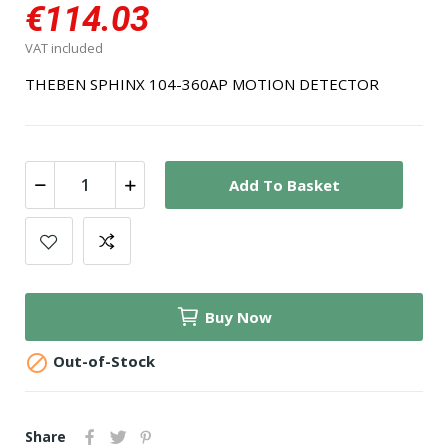
€114.03
VAT included
THEBEN SPHINX 104-360AP MOTION DETECTOR
Add To Basket
Buy Now

Out-of-Stock
Share