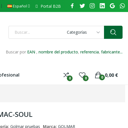
Portal B2B
Español
Categorías
Buscar por
EAN
,
nombre del producto
,
referencia
,
fabricante...
ofesional
0,00 €
0
0
0
 MAC-SOUL
oría:
Golmar pruebas
Marca:
GOLMAR