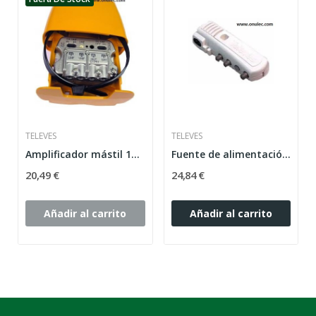
TELEVES
TELEVES
Amplificador mástil 12..24V 3E/1S U-Vmix-FImix...
Fuente de alimentación 130 mA 24V con conector F
20,49 €
24,84 €
Añadir al carrito
Añadir al carrito