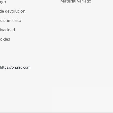
Material variado
ago
de devolución
esistimiento
rivacidad
ookies