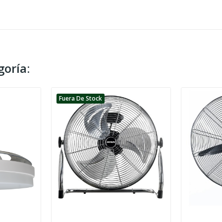
oría:
Fuera De Stock