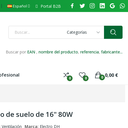
Portal B2B
Español
Categorías
Buscar por
EAN
,
nombre del producto
,
referencia
,
fabricante...
ofesional
0,00 €
0
0
0
co de suelo de 16" 80W
:
Ventilación
Marca:
Electro DH