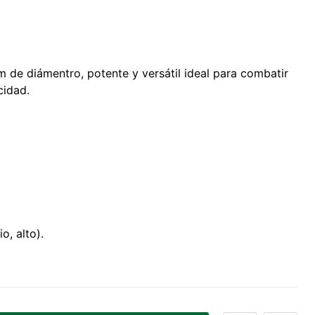
m de diámentro, potente y versátil ideal para combatir
cidad.
o, alto).