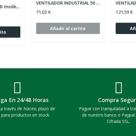
VENTILADOR INDUSTRIAL 50 CM 140W OSCILANTE MONSUL
Ventilador Plafón LED modelo TAHITI blanco, 72...
71,02 €
121,59 €
Añadir al carrito
Añ
ito
ega En 24/48 Horas
Compra Segur
a través de Nacex, plazo de
Pague con tranquiladad a tra
 para productos en stock.
de nuestro banco o Paypal
Cifrada SSL.