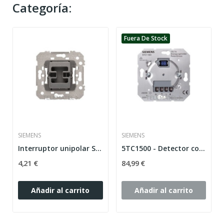
Categoría:
Fuera De Stock
SIEMENS
SIEMENS
Interruptor unipolar Siemens serie Delta Style...
5TC1500 - Detector con relé para empotrar...
4,21 €
84,99 €
Añadir al carrito
Añadir al carrito