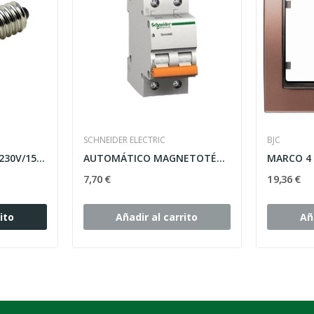
SCHNEIDER ELECTRIC
BJC
Bombilla rosca E-14.230V/15W.300 ºC.HORN
AUTOMÁTICO MAGNETOTÉRMICO 1P+N 10A DOMAE...
7,70 €
19,36 €
ito
Añadir al carrito
Añ