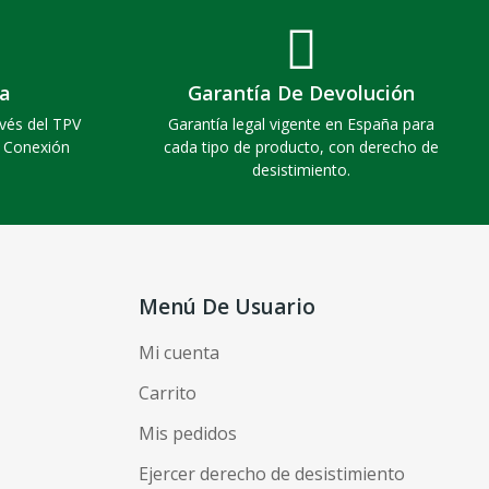
a
Garantía De Devolución
vés del TPV
Garantía legal vigente en España para
. Conexión
cada tipo de producto, con derecho de
desistimiento.
Menú De Usuario
Mi cuenta
Carrito
Mis pedidos
Ejercer derecho de desistimiento