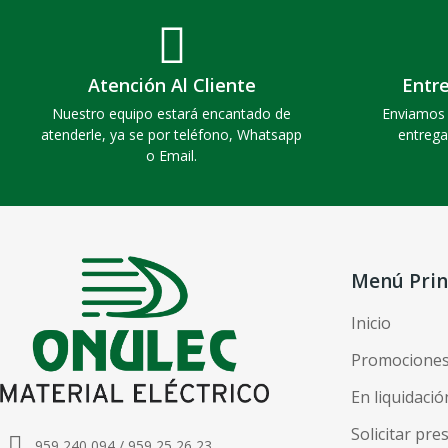
Atención Al Cliente
Entr
Nuestro equipo estará encantado de
Enviamos 
atenderle, ya se por teléfono, Whatsapp
entrega
o Email.
Menú Prin
Inicio
Promocione
En liquidació
Solicitar pr
959 240 094 / 959 25 26 23