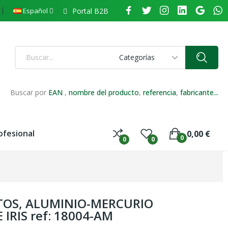
Portal B2B
Español
Categorías
Buscar por
EAN
,
nombre del producto
,
referencia
,
fabricante...
ofesional
0,00 €
0
0
0
TOS, ALUMINIO-MERCURIO
IRIS ref: 18004-AM