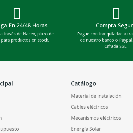
ega En 24/48 Horas
Compra Segur
a través de Nacex, plazo de
Pague con tranquiladad a tra
 para productos en stock.
de nuestro banco o Paypal
Cifrada SSL.
cipal
Catálogo
Material de instalación
s
Cables eléctricos
n
Mecanismos eléctricos
esupuesto
Energía Solar