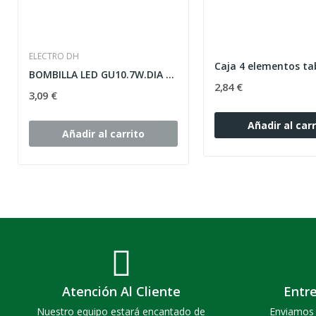
ELECTRO DH
BOMBILLA LED GU10.7W.DIA (6500K).120º
2,84 €
3,09 €
Añadir al carr
Añadir al carrito
Atención Al Cliente
Entr
Nuestro equipo estará encantado de
Enviamos 