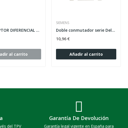
SIEMENS
INTERRUPTOR DIFERENCIAL 25A 30MA CLASE-AC 2...
Doble conmutador serie Delta Style en blanco...
10,96 €
adir al carrito
Añadir al carrito
a
Garantía De Devolución
vés del TPV
Garantía legal vigente en España para