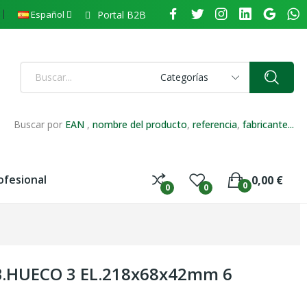
Portal B2B
Español
Categorías
Buscar por
EAN
,
nombre del producto
,
referencia
,
fabricante...
ofesional
0,00 €
0
0
0
B.HUECO 3 EL.218x68x42mm 6