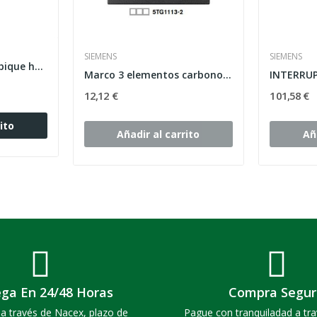
SIEMENS
SIEMENS
Caja 4 elementos tabique hueco 2344 BJC
Marco 3 elementos carbono metalizado Siemens...
12,12 €
101,58 €
ito
Añadir al carrito
Añ
ega En 24/48 Horas
Compra Segur
a través de Nacex, plazo de
Pague con tranquiladad a tra