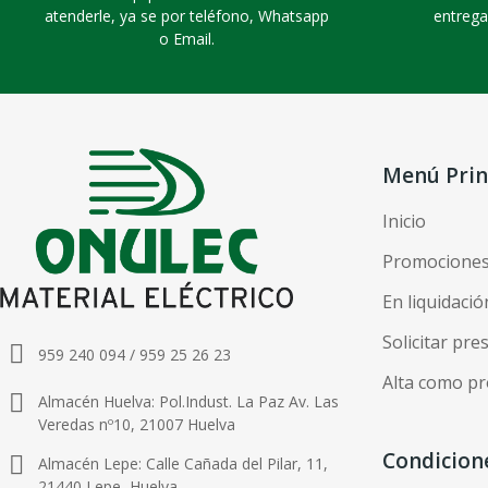
atenderle, ya se por teléfono, Whatsapp
entrega
o Email.
Menú Prin
Inicio
Promocione
En liquidació
Solicitar pr
959 240 094 / 959 25 26 23
Alta como pr
Almacén Huelva: Pol.Indust. La Paz Av. Las
Veredas nº10, 21007 Huelva
Condicion
Almacén Lepe: Calle Cañada del Pilar, 11,
21440 Lepe, Huelva