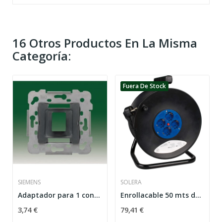
16 Otros Productos En La Misma
Categoría:
Fuera De Stock
SIEMENS
SOLERA
Adaptador para 1 conector RJ45 y RJ11 (AMP,...
Enrollacable 50 mts de cable con 4 tomas de...
3,74 €
79,41 €