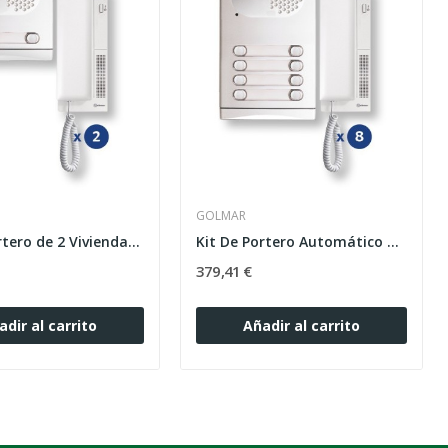
GOLMAR
Kit de portero de 2 Viviendas 4220/Al Golmar
Kit De Portero Automático 8 Viviendas 4280/Al...
379,41 €
adir al carrito
Añadir al carrito