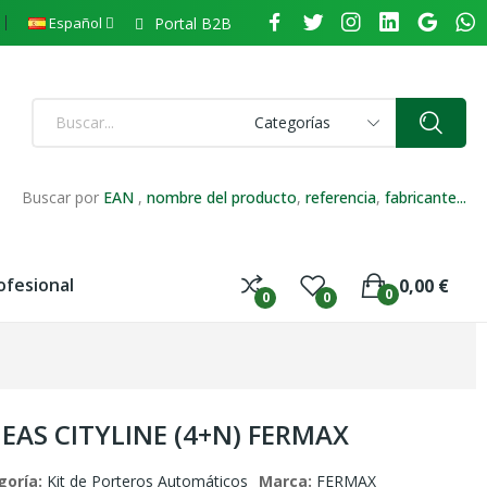
Portal B2B
Español
Categorías
Buscar por
EAN
,
nombre del producto
,
referencia
,
fabricante...
ofesional
0,00 €
0
0
0
NEAS CITYLINE (4+N) FERMAX
goría:
Kit de Porteros Automáticos
Marca:
FERMAX