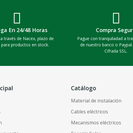
ega En 24/48 Horas
Compra Segur
a través de Nacex, plazo de
Pague con tranquiladad a tra
 para productos en stock.
de nuestro banco o Paypal
Cifrada SSL.
cipal
Catálogo
Material de instalación
s
Cables eléctricos
n
Mecanismos eléctricos