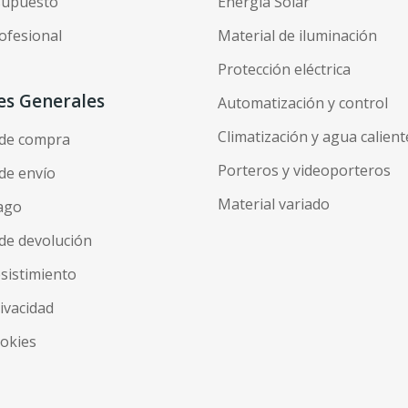
esupuesto
Energía Solar
ofesional
Material de iluminación
Protección eléctrica
es Generales
Automatización y control
Climatización y agua calient
 de compra
Porteros y videoporteros
de envío
Material variado
ago
de devolución
esistimiento
rivacidad
ookies