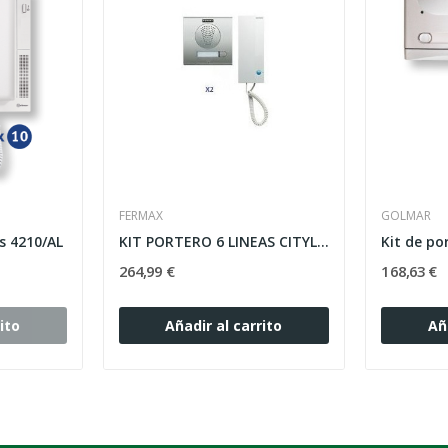
FERMAX
GOLMAR
as 4210/AL
KIT PORTERO 6 LINEAS CITYLINE (4+N) FERMAX
264,99 €
168,63 €
ito
Añadir al carrito
Añ