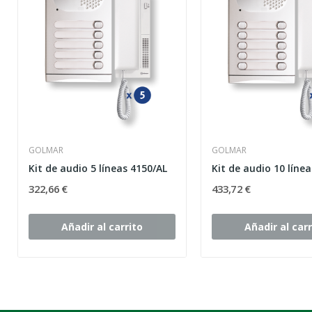
GOLMAR
GOLMAR
Kit de audio 5 líneas 4150/AL
Kit de audio 10 líne
322,66 €
433,72 €
Añadir al carrito
Añadir al carr