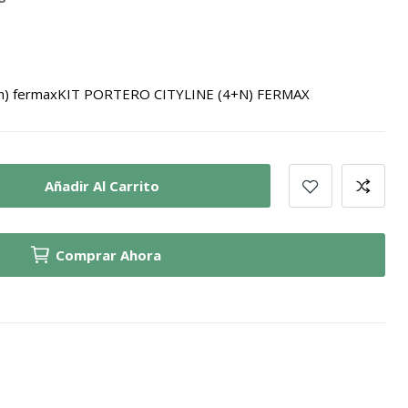
e (4+n) fermaxKIT PORTERO CITYLINE (4+N) FERMAX
Añadir Al Carrito
Comprar Ahora