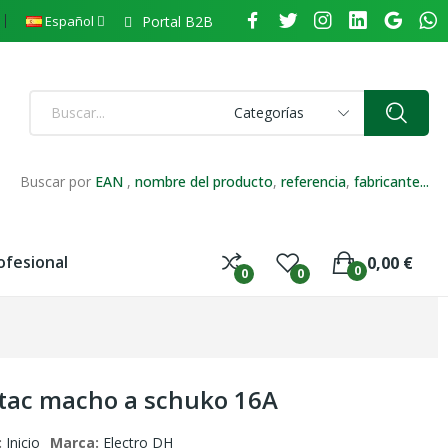
Portal B2B
Español
Categorías
Buscar por
EAN
,
nombre del producto
,
referencia
,
fabricante...
ofesional
0,00 €
0
0
0
etac macho a schuko 16A
:
Inicio
Marca:
Electro DH