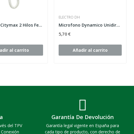
ELECTRO DH
Teléfono Citymax 2 Hilos Fermax 1103
Microfono Dynamico Unidirecional.
5,70 €
adir al carrito
Añadir al carrito
a
Garantía De Devolución
vés del TPV
Garantía legal vigente en España para
. Conexión
cada tipo de producto, con derecho de