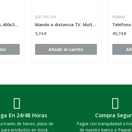
ELECTRO DH
FERMAX
CAJA DISTR.EMP.40 EL.400x320x72mm MO.PTA.BL
Mando a distancia TV. Multimarca
5,74 €
45,74 €
ito
Añadir al carrito
Añ
ega En 24/48 Horas
Compra Segur
a través de Nacex, plazo de
Pague con tranquiladad a tra
 para productos en stock.
de nuestro banco o Paypal