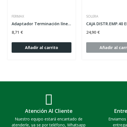
FERMAX
SOLERA
Adaptador Terminación línea DUOX
8,71 €
24,90 €
Añadir al carrito
Añadir al carr
Atención Al Cliente
Entr
Nuestro equipo estará encantado de
Enviamos 
atenderle, ya se por teléfono, Whatsapp
entrega