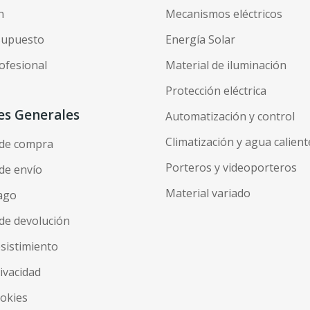
n
Mecanismos eléctricos
esupuesto
Energía Solar
ofesional
Material de iluminación
Protección eléctrica
es Generales
Automatización y control
Climatización y agua calient
 de compra
Porteros y videoporteros
de envío
Material variado
ago
de devolución
esistimiento
rivacidad
ookies