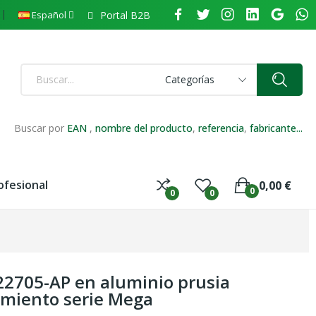
Portal B2B
Español
Categorías
Buscar por
EAN
,
nombre del producto
,
referencia
,
fabricante...
ofesional
0,00 €
0
0
0
 22705-AP en aluminio prusia
miento serie Mega