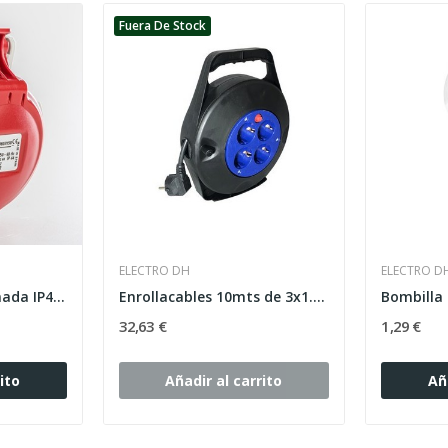
Fuera De Stock
ELECTRO DH
ELECTRO D
Base empotrar inclinada IP44 3 polos + tierra...
Enrollacables 10mts de 3x1.5mm
32,63 €
1,29 €
ito
Añadir al carrito
Añ