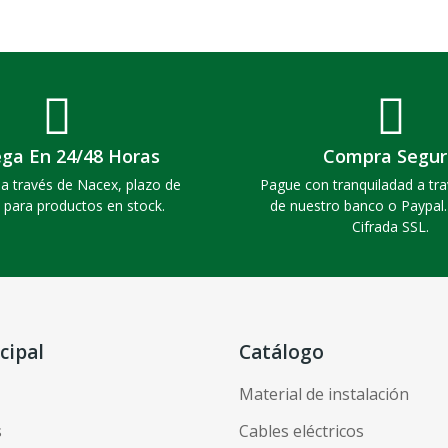
ega En 24/48 Horas
Compra Segur
a través de Nacex, plazo de
Pague con tranquiladad a tra
 para productos en stock.
de nuestro banco o Paypal
Cifrada SSL.
cipal
Catálogo
Material de instalación
s
Cables eléctricos