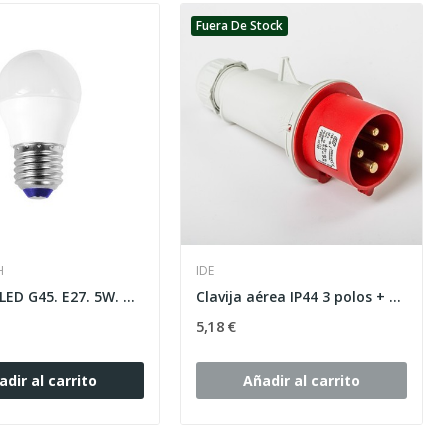
Fuera De Stock
H
IDE
Bombilla LED G45. E27. 5W. DIA. 6.500K
Clavija aérea IP44 3 polos + tierra 380V 16A 6h...
5,18 €
adir al carrito
Añadir al carrito