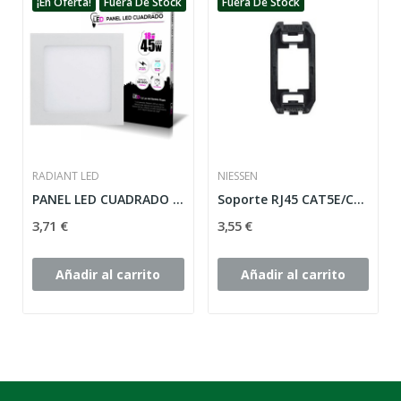
¡En Oferta!
Fuera De Stock
Fuera De Stock
RADIANT LED
NIESSEN
PANEL LED CUADRADO 18W 6500K LUZ FRÍA 1200LM...
Soporte RJ45 CAT5E/CAT6 Sistema Keystone
3,71 €
3,55 €
Añadir al carrito
Añadir al carrito