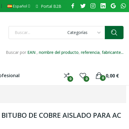
Portal B2B
Español
Categorías
Buscar por
EAN
,
nombre del producto
,
referencia
,
fabricante...
ofesional
0,00 €
0
0
0
 BITUBO DE COBRE AISLADO PARA AC