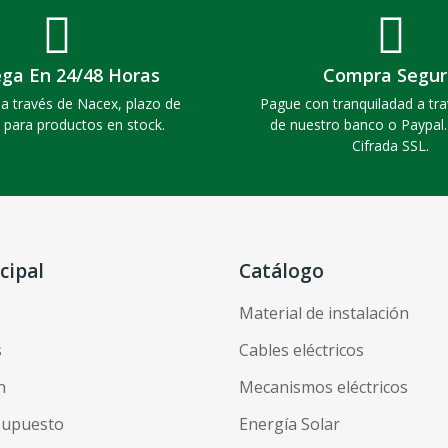
ega En 24/48 Horas
Compra Segur
a través de Nacex, plazo de
Pague con tranquiladad a tra
 para productos en stock.
de nuestro banco o Paypal
Cifrada SSL.
cipal
Catálogo
Material de instalación
s
Cables eléctricos
n
Mecanismos eléctricos
esupuesto
Energía Solar