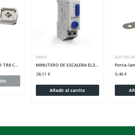
DINUY
ELECTRO D
ACCESORIO ROSCADO TR8 CTO.M8x10 P/TRAK-IT (100...
MINUTERO DE ESCALERA EL3000 3/4H MI.EL3.004 16A...
28,11 €
0,46 €
ito
Añadir al carrito
Añ