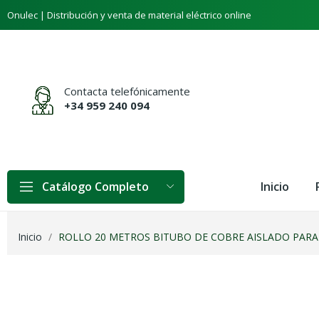
Welcome
Onulec | Distribución y venta de material eléctrico online
to
All
in
One
Accessibility
Contacta telefónicamente
screen
+34 959 240 094
reader.
To
start
the
All
Inicio
Catálogo Completo
in
One
Accessibility
screen
Inicio
ROLLO 20 METROS BITUBO DE COBRE AISLADO PARA A
reader,
press
"Ctrl
+
/".