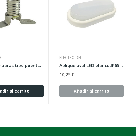
H
ELECTRO DH
Porta-lamparas tipo puente E-10
Aplique oval LED blanco.IP65.8W.6500K
10,25 €
adir al carrito
Añadir al carrito