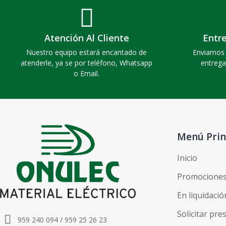
Atención Al Cliente
Entr
Nuestro equipo estará encantado de
Enviamos 
atenderle, ya se por teléfono, Whatsapp
entrega
o Email.
Menú Prin
Inicio
Promocione
En liquidació
Solicitar pr
959 240 094 / 959 25 26 23