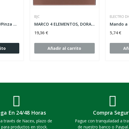
BJC
ELECTRO D
Multímetro Digital c/Pinza Amperimétrica
MARCO 4 ELEMENTOS, DORADO-TOSTADO HORIZONTAL...
19,36 €
5,74 €
ito
Añadir al carrito
Añ
ega En 24/48 Horas
Compra Segur
a través de Nacex, plazo de
Pague con tranquiladad a tra
 para productos en stock.
de nuestro banco o Paypal