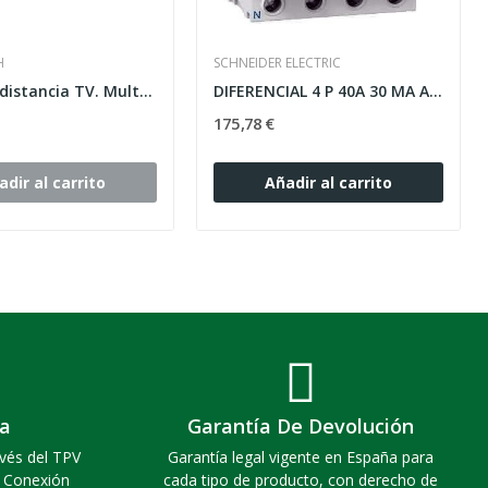
H
SCHNEIDER ELECTRIC
Mando a distancia TV. Multimarca
DIFERENCIAL 4 P 40A 30 MA A9R81440 CLASE-AC...
175,78 €
adir al carrito
Añadir al carrito
a
Garantía De Devolución
vés del TPV
Garantía legal vigente en España para
. Conexión
cada tipo de producto, con derecho de