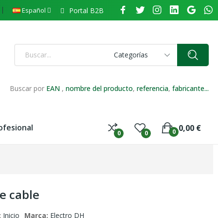
Portal B2B
Español
Categorías
Buscar por
EAN
,
nombre del producto
,
referencia
,
fabricante...
ofesional
0,00 €
0
0
0
de cable
:
Inicio
Marca:
Electro DH