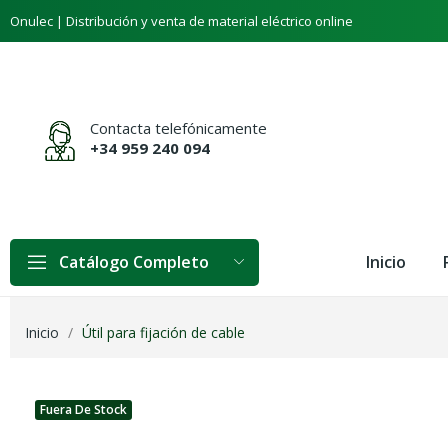
Welcome
Onulec | Distribución y venta de material eléctrico online
to
All
in
One
Accessibility
Contacta telefónicamente
screen
+34 959 240 094
reader.
To
start
the
All
Inicio
Catálogo Completo
in
One
Accessibility
screen
Inicio
Útil para fijación de cable
reader,
press
"Ctrl
+
Fuera De Stock
/".