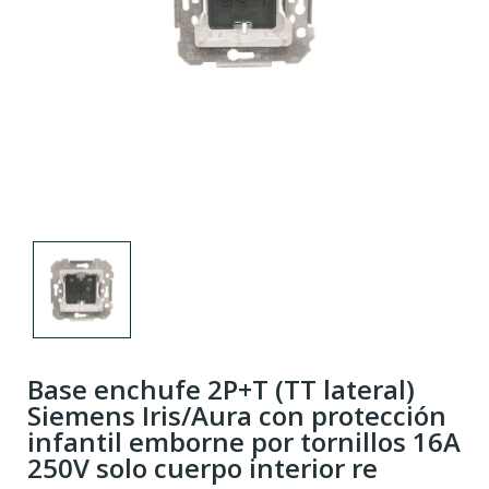
This
shortcut
activates
the
screen
reader
to
help
you
navigate
and
interact
with
the
content.
Base enchufe 2P+T (TT lateral)
Siemens Iris/Aura con protección
infantil emborne por tornillos 16A
250V solo cuerpo interior re