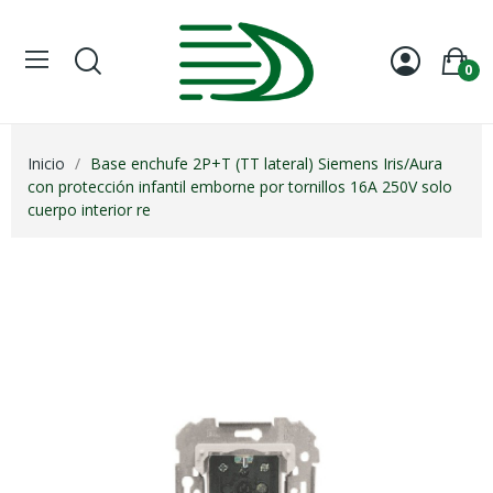
Welcome
to
All
0
in
One
Accessibility
screen
Inicio
Base enchufe 2P+T (TT lateral) Siemens Iris/Aura
reader.
con protección infantil emborne por tornillos 16A 250V solo
To
cuerpo interior re
start
the
All
in
One
Accessibility
screen
reader,
press
"Ctrl
+
/".