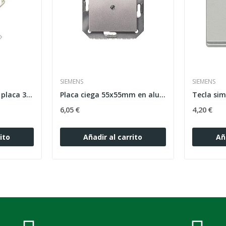
SIEMENS
SIEMENS
Marco embellecedor placa 3 ventanas Stylo...
Placa ciega 55x55mm en aluminio metalizado...
6,05 €
4,20 €
ito
Añadir al carrito
Añ