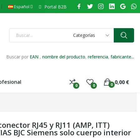
Portal B2B
Español
Categorías
Buscar por
EAN
,
nombre del producto
,
referencia
,
fabricante...
ofesional
0,00 €
0
0
0
onector RJ45 y RJ11 (AMP, ITT)
IAS BJC Siemens solo cuerpo interior