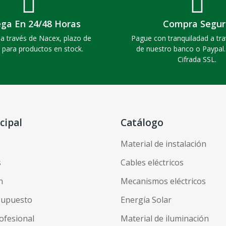
ega En 24/48 Horas
Compra Segur
a través de Nacex, plazo de
Pague con tranquiladad a tra
 para productos en stock.
de nuestro banco o Paypal
Cifrada SSL.
cipal
Catálogo
Material de instalación
s
Cables eléctricos
n
Mecanismos eléctricos
esupuesto
Energía Solar
ofesional
Material de iluminación