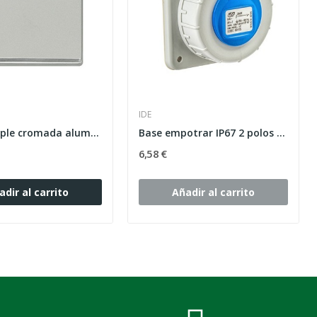
IDE
Tecla simple cromada aluminio metalizado...
Base empotrar IP67 2 polos + toma tierra 16A...
6,58 €
adir al carrito
Añadir al carrito