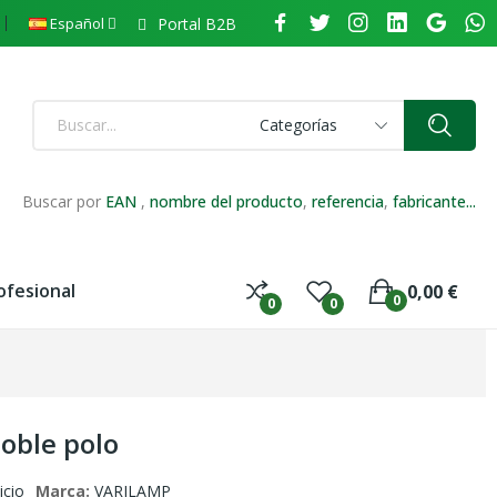
Portal B2B
Español
Categorías
Buscar por
EAN
,
nombre del producto
,
referencia
,
fabricante...
ofesional
0,00 €
0
0
0
doble polo
icio
Marca:
VARILAMP