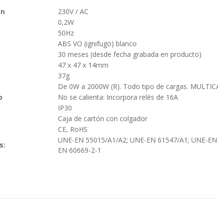
ón
230V / AC
0,2W
50Hz
ABS VO (ignifugo) blanco
30 meses (desde fecha grabada en producto)
47 x 47 x 14mm
37g
De 0W a 2000W (R). Todo tipo de cargas. MULTI
o
No se calienta: Incorpora relés de 16A
IP30
Caja de cartón con colgador
CE, RoHS
UNE-EN 55015/A1/A2; UNE-EN 61547/A1; UNE-EN 
s:
EN 60669-2-1