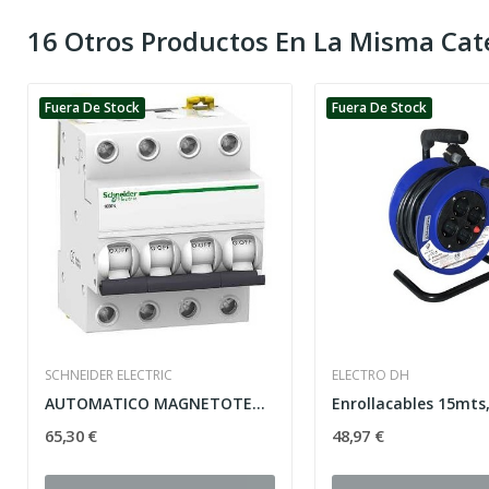
16 Otros Productos En La Misma Cat
Fuera De Stock
Fuera De Stock
SCHNEIDER ELECTRIC
ELECTRO DH
AUTOMATICO MAGNETOTERMICO A9K24740 3P+N 40A...
65,30 €
48,97 €