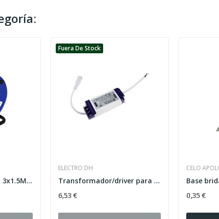
egoría:
Fuera De Stock
ELECTRO DH
CELO APOL
Enrollacables 15mts, 3x1.5MM
Transformador/driver para focos LED 20W
6,53 €
0,35 €