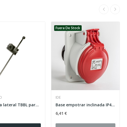
Fuera De Stock
O
IDE
Base brida lateral TBBL para clavadora a gas...
Base empotrar inclinada IP44 3 polos + neutro +...
6,41 €