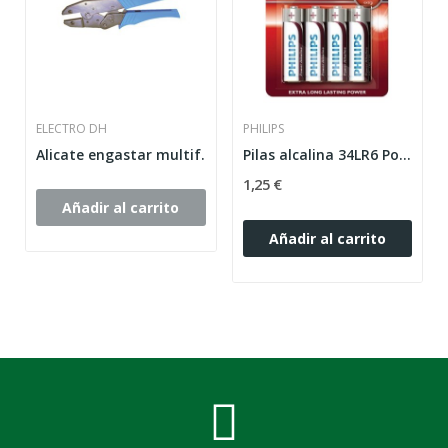
ELECTRO DH
PHILIPS
Alicate engastar multif.
Pilas alcalina 34LR6 Power Alkaline AA Philips...
1,25 €
Añadir al carrito
Añadir al carrito